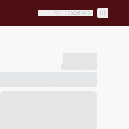
(41) 99206-6904
-------------
Compartilhar
Favorito