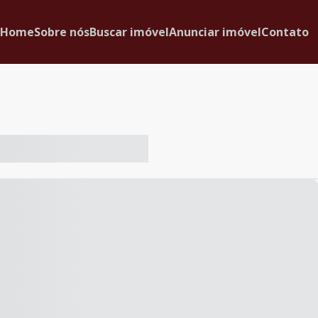
Home
Sobre nós
Buscar imóvel
Anunciar imóvel
Contato
-- ----- ----- --- ------