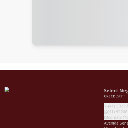
Select Neg
CRECI:
29011
(41) 3023-
(41) 99206
contato@se
Avenida Sena