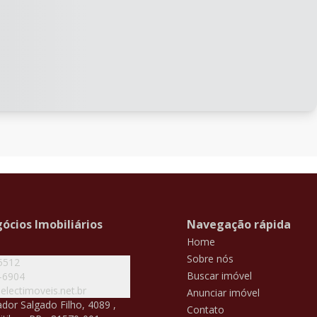
ócios Imobiliários
Navegação rápida
Home
Sobre nós
5512
Buscar imóvel
-6904
lectimoveis.net.br
Anunciar imóvel
dor Salgado Filho, 4089 ,
Contato