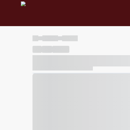
----
----- -----
----- -----
----
-----
---- ------
----- ----- -- ------ ---- ---- -- ---
----- ----- -- ------ ----- ----- -- ------