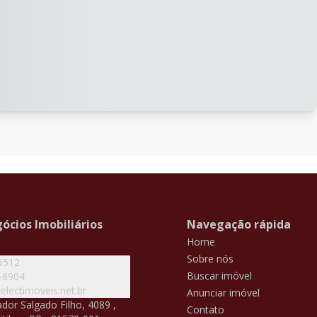
ócios Imobiliários
Navegação rápida
Home
Sobre nós
5512
Buscar imóvel
-6904
lectimoveis.net.br
Anunciar imóvel
dor Salgado Filho, 4089 ,
Contato