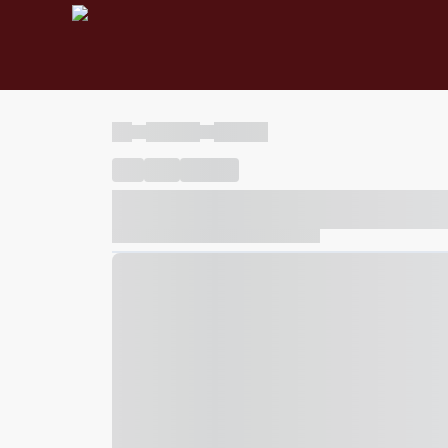
----
----- -----
----- -----
----
-----
---- ------
----- ----- -- ------ ---- ---- -- ---
----- ----- -- ------ ----- ----- -- ------