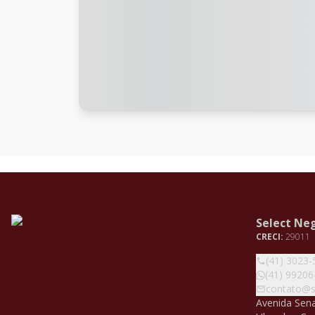
Select Neg
CRECI:
29011
(41) 3023-
(41) 99206
contato@se
Avenida Sena