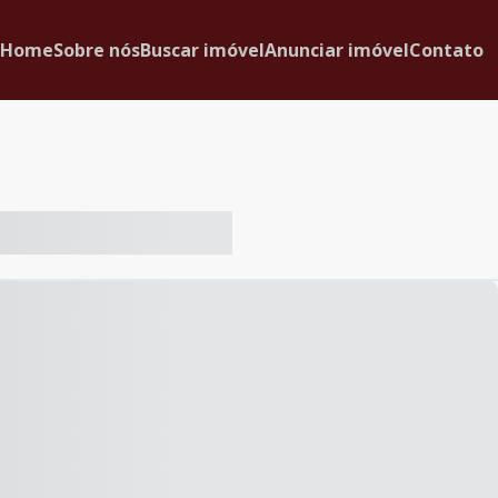
Home
Sobre nós
Buscar imóvel
Anunciar imóvel
Contato
-- ----- ----- --- ------