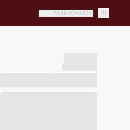
(41) 99206-6904
-------------
Compartilhar
Favorito