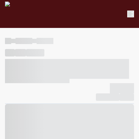
----
----- -----
----- -----
----
-----
---- ------
----- ----- -- ------ ---- ---- -- ----- ----- -----
--- ------
----- ----- -- ------ ----- ----- -- ------
-------------
Compartilhar
Favorito