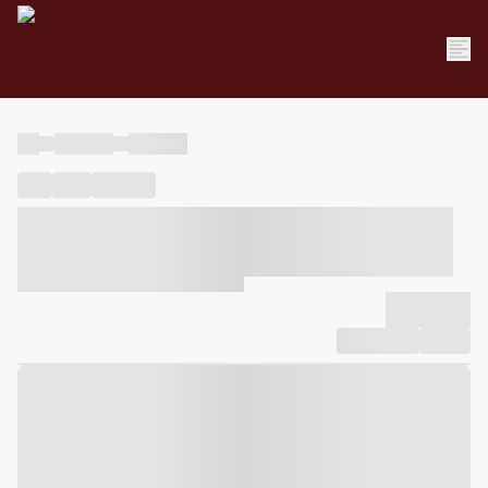
----
----- -----
----- -----
----
-----
---- ------
----- ----- -- ------ ---- ---- -- ----- ----- -----
--- ------
----- ----- -- ------ ----- ----- -- ------
-------------
Compartilhar
Favorito