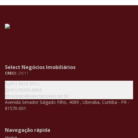
Select Negócios Imobiliários
CRECI:
29011
(41) 3023-5512
(41) 99206-6904
contato@selectimoveis.net.br
Avenida Senador Salgado Filho, 4089 , Uberaba, Curitiba - PR -
81570-001
Navegação rápida
Home