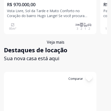
Hugo Lange, Curitiba
R$ 970.000,00
R$ 
Vista Livre, Sol da Tarde e Muito Conforto no
Para
Coração do bairro Hugo Lange! Se você procura
conf
qualidade de vida, ambientes bem distribuídos,
lar!
espaço e uma localização privilegiada em Curitiba,
vent
95
m²
3
2
1
2
138
este apartamento é para você! CARACTERÍSTICAS: -
Sobr
95,60m² pri
Veja mais
Destaques de locação
Sua nova casa está aqui
Cód:
180
Comparar