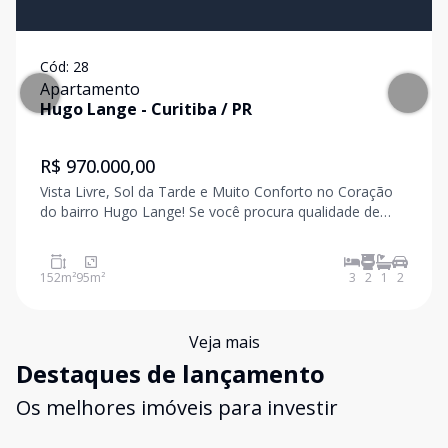
Cód:
28
Apartamento
Hugo Lange
-
Curitiba
/
PR
R$ 970.000,00
Vista Livre, Sol da Tarde e Muito Conforto no Coração
do bairro Hugo Lange! Se você procura qualidade de
vida, ambientes bem distribuídos, espaço e uma
localização privilegiada em Curitiba, este apartamento é
para você! CARACTERÍSTICAS: - 95,60m² pri
152
m²
95
m²
3
2
1
2
Veja mais
Destaques de lançamento
Os melhores imóveis para investir