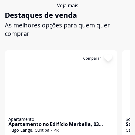
Veja mais
Destaques de venda
As melhores opções para quem quer
comprar
Cód:
28
Comparar
Có
Apartamento
Sob
Apartamento no Edifício Marbella, 03
Sob
Quartos, 01 Suíte, Churrasqueira, 02 Vagas,
Suí
Hugo Lange, Curitiba - PR
Camp