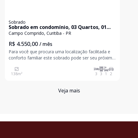
Sobrado
Sobrado em condomínio, 03 Quartos, 01
Suíte, Terraço, Churrasqueira, 02 Vagas
Campo Comprido, Curitiba - PR
R$ 4.550,00
/ mês
Para você que procura uma localização facilitada e
conforto familiar este sobrado pode ser seu próximo
lar! Ambientes amplos, arejados, com muita luz e
ventilação natural, 3 dormitórios sendo 1 suíte. 02.
138
m²
3
3
1
2
CARACTERÍSTICAS: - Sala de estar - Sala de
Veja mais