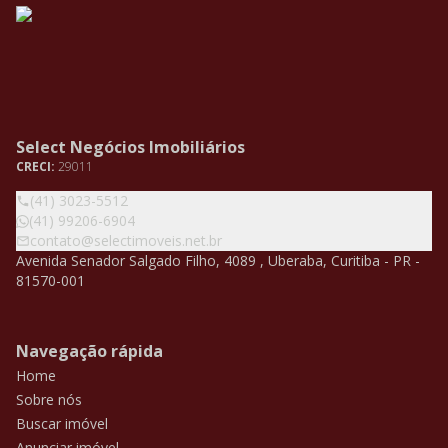
Select Negócios Imobiliários
CRECI:
29011
(41) 3023-5512
(41) 99206-6904
contato@selectimoveis.net.br
Avenida Senador Salgado Filho, 4089 , Uberaba, Curitiba - PR -
81570-001
Navegação rápida
Home
Sobre nós
Buscar imóvel
Anunciar imóvel