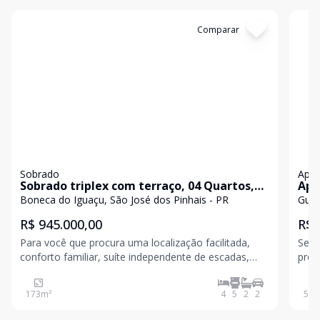
Cód:
2
Comparar
Có
Sobrado
Apa
Sobrado triplex com terraço, 04 Quartos,
Apartamento
02 Suítes, 02 Vagas, 02 Terraços, Boneca do
Qua
Boneca do Iguaçu, São José dos Pinhais - PR
Guat
Iguaçu, São José dos Pinhais.
Jos
R$ 945.000,00
R$ 
Para você que procura uma localização facilitada,
Seu n
conforto familiar, suíte independente de escadas,
proc
este sobrado pode ser seu próximo lar! Residencial
exce
De Julia - Boneca do Iguaçu CARACTERÍSTICAS: -
benef
173
m²
4
5
2
2
50
m
173,83m² de área privativa - 04 quartos - 02 Suíte
apar
acon