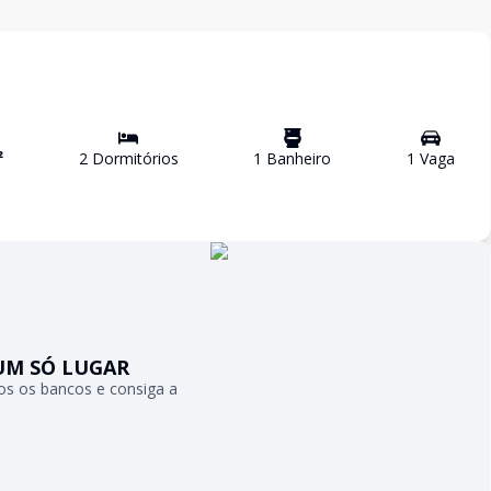
²
2
Dormitório
s
1
Banheiro
1
Vaga
UM SÓ LUGAR
s os bancos e consiga a