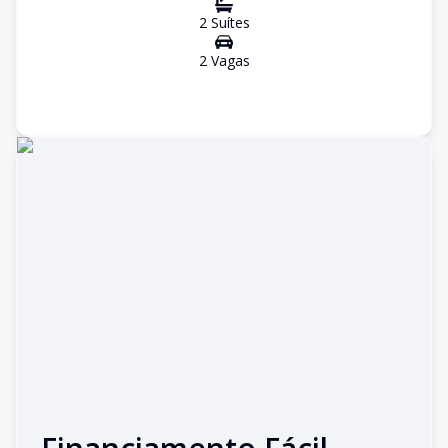
2
Suíte
s
2
Vaga
s