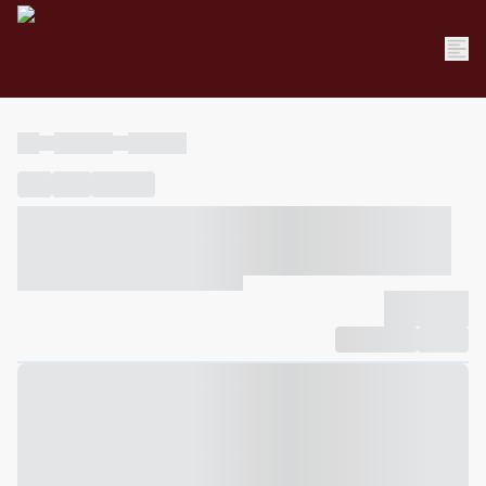
----
----- -----
----- -----
----
-----
---- ------
----- ----- -- ------ ---- ---- -- ----- ----- -----
--- ------
----- ----- -- ------ ----- ----- -- ------
-------------
Compartilhar
Favorito