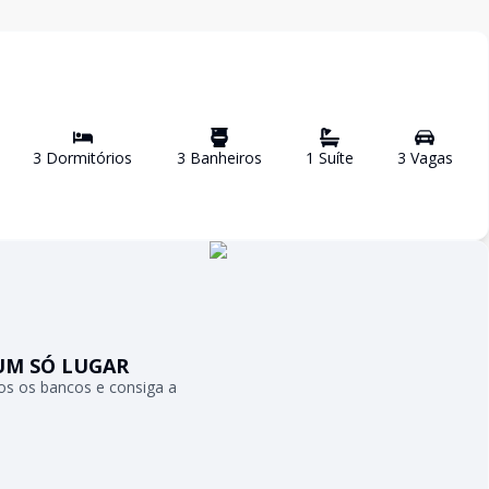
3
Dormitório
s
3
Banheiro
s
1
Suíte
3
Vaga
s
UM SÓ LUGAR
s os bancos e consiga a